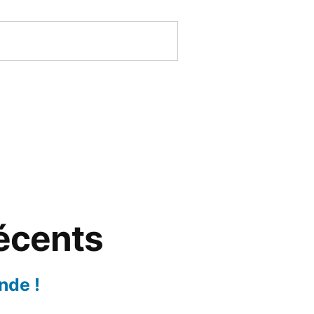
récents
nde !