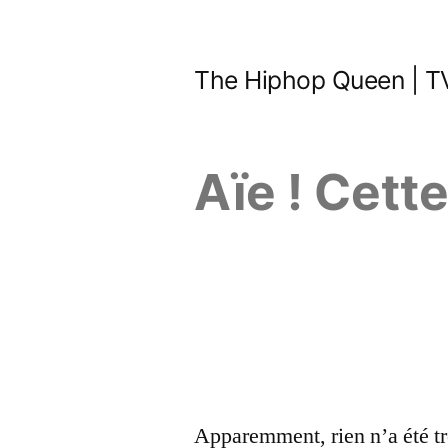
Aller
au
The Hiphop Queen | TV
contenu
Aïe ! Cett
Apparemment, rien n’a été tr