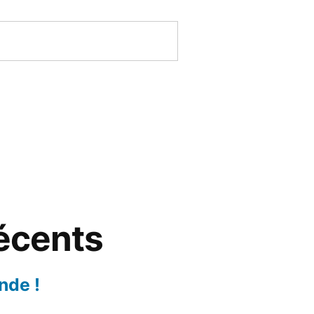
récents
nde !