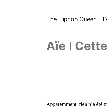
Aller
au
The Hiphop Queen | TV
contenu
Aïe ! Cett
Apparemment, rien n’a été tr