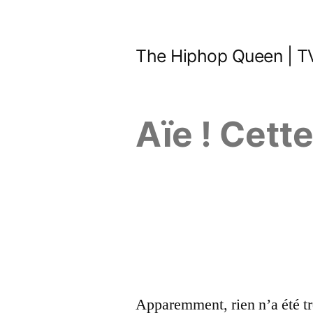
Aller
au
The Hiphop Queen | TV
contenu
Aïe ! Cett
Apparemment, rien n’a été tr