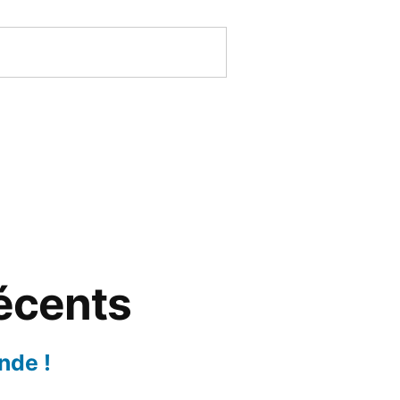
récents
nde !