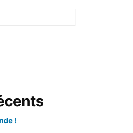
récents
nde !