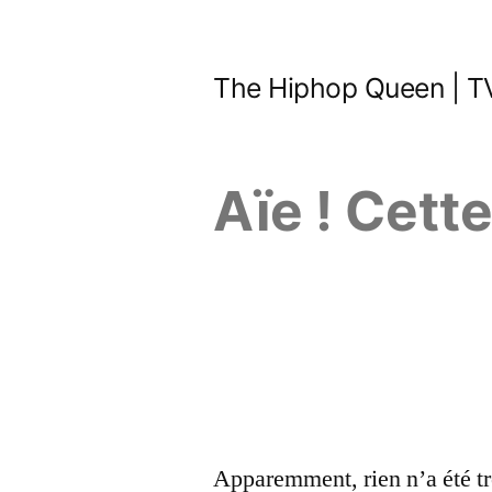
Aller
au
The Hiphop Queen | TV
contenu
Aïe ! Cett
Apparemment, rien n’a été tr