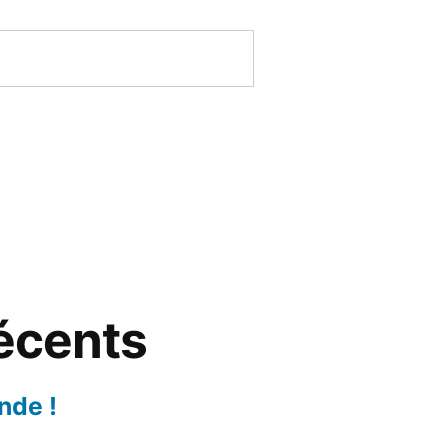
récents
nde !