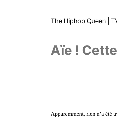
Aller
au
The Hiphop Queen | TV
contenu
Aïe ! Cett
Apparemment, rien n’a été tr