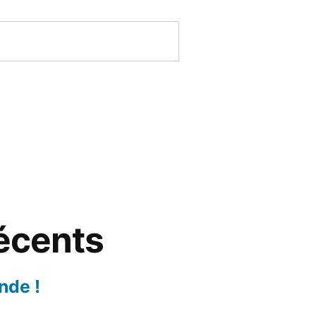
récents
nde !