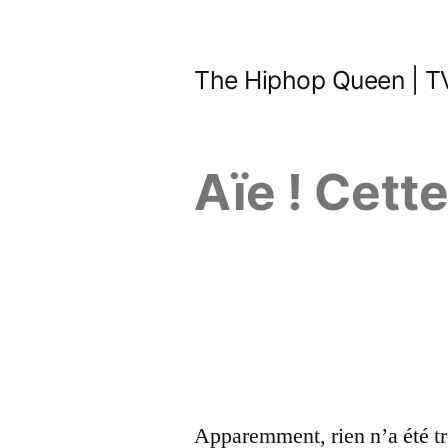
Aller
au
The Hiphop Queen | TV
contenu
Aïe ! Cett
Apparemment, rien n’a été tr