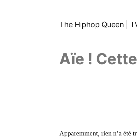
Aller
au
The Hiphop Queen | TV
contenu
Aïe ! Cett
Apparemment, rien n’a été tr