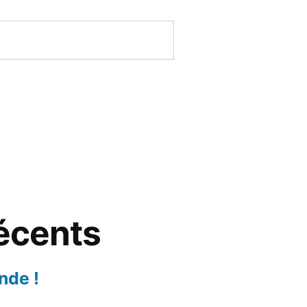
récents
nde !