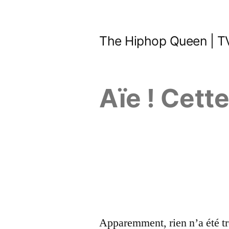
Aller
au
The Hiphop Queen | TV
contenu
Aïe ! Cett
Apparemment, rien n’a été tr