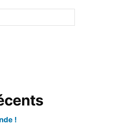
récents
nde !