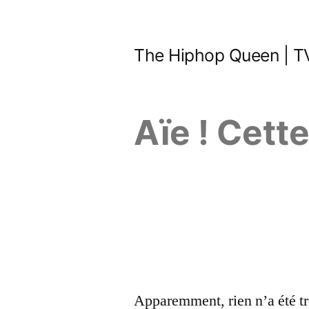
Aller
au
The Hiphop Queen | TV
contenu
Aïe ! Cett
Apparemment, rien n’a été tr