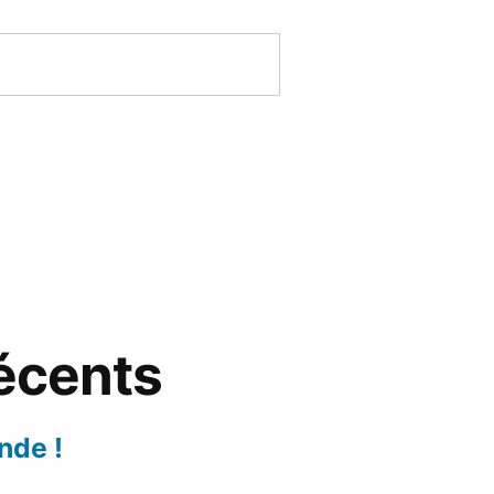
récents
nde !