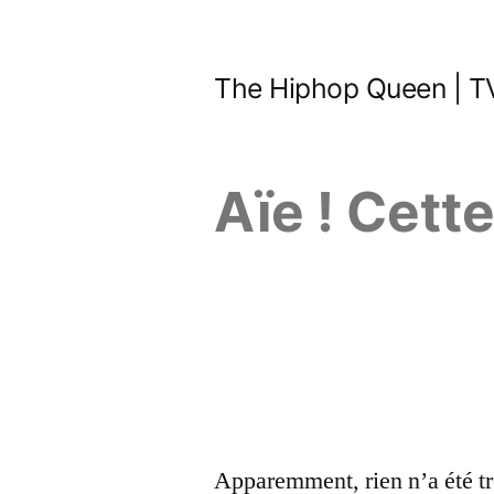
Aller
au
The Hiphop Queen | TV
contenu
Aïe ! Cett
Apparemment, rien n’a été tr