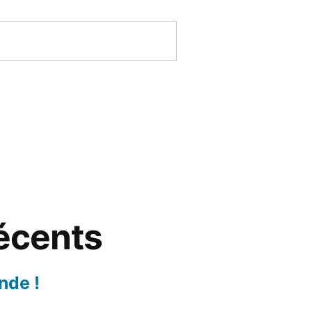
récents
nde !