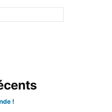
récents
nde !