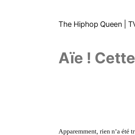
Aller
au
The Hiphop Queen | TV
contenu
Aïe ! Cett
Apparemment, rien n’a été tr