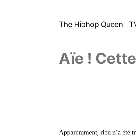
Aller
au
The Hiphop Queen | TV
contenu
Aïe ! Cett
Apparemment, rien n’a été tr