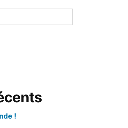
récents
nde !