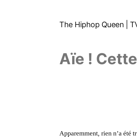
Aller
au
The Hiphop Queen | TV
contenu
Aïe ! Cett
Apparemment, rien n’a été tr