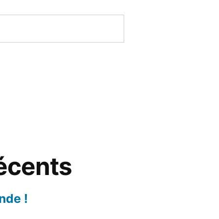
récents
nde !