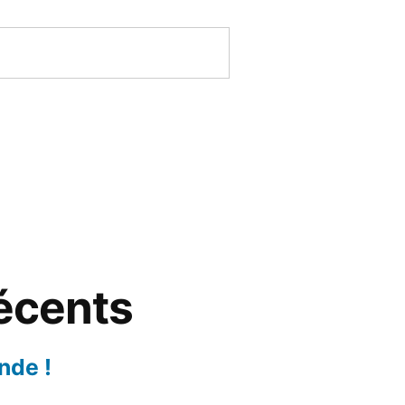
récents
nde !