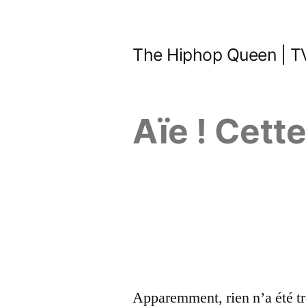
Aller
au
The Hiphop Queen | TV
contenu
Aïe ! Cett
Apparemment, rien n’a été tr