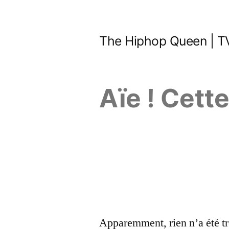
Aller
au
The Hiphop Queen | TV
contenu
Aïe ! Cett
Apparemment, rien n’a été tr