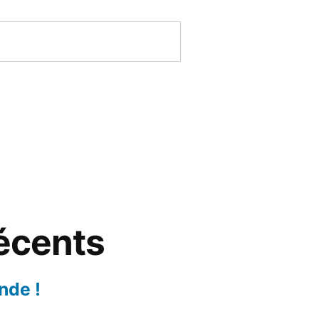
récents
nde !