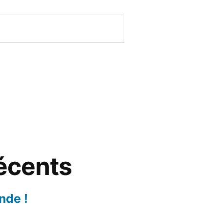
récents
nde !