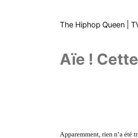
Aller
au
The Hiphop Queen | TV
contenu
Aïe ! Cett
Apparemment, rien n’a été tr