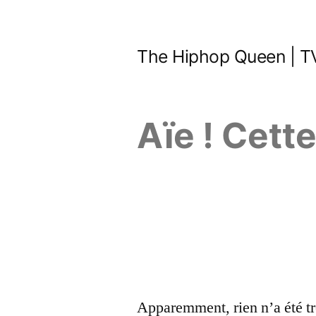
Aller
au
The Hiphop Queen | TV
contenu
Aïe ! Cett
Apparemment, rien n’a été tr