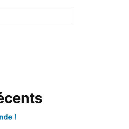
récents
nde !