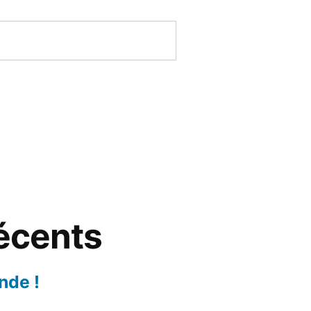
récents
nde !