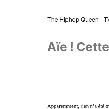
Aller
au
The Hiphop Queen | TV
contenu
Aïe ! Cett
Apparemment, rien n’a été tr