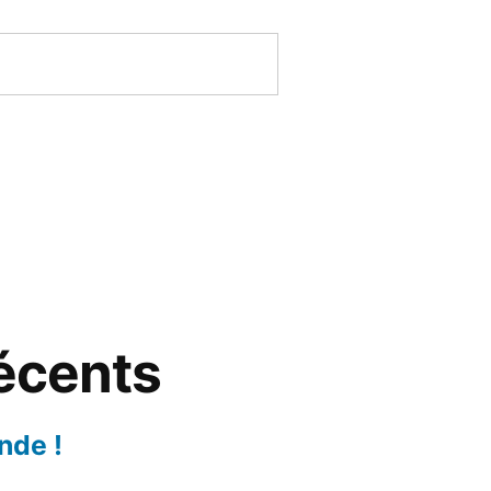
récents
nde !