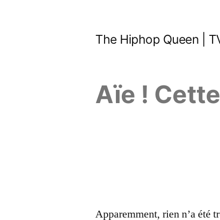
Aller
au
The Hiphop Queen | TV
contenu
Aïe ! Cett
Apparemment, rien n’a été tr