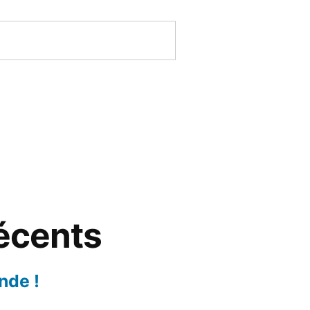
récents
nde !