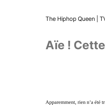
Aller
au
The Hiphop Queen | TV
contenu
Aïe ! Cett
Apparemment, rien n’a été tr