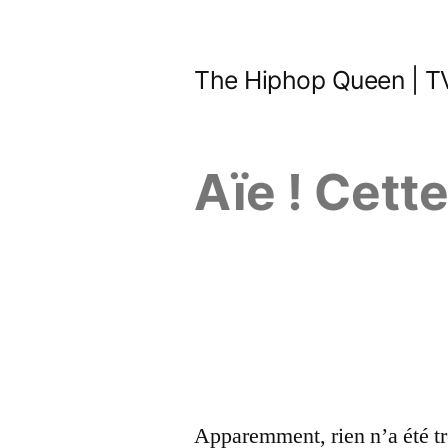
Aller
au
The Hiphop Queen | TV
contenu
Aïe ! Cett
Apparemment, rien n’a été tr