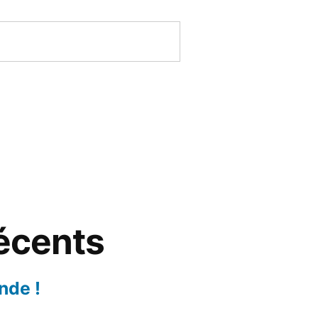
récents
nde !