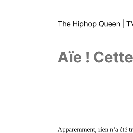
Aller
au
The Hiphop Queen | TV
contenu
Aïe ! Cett
Apparemment, rien n’a été tr