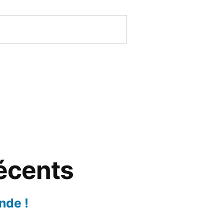
récents
nde !