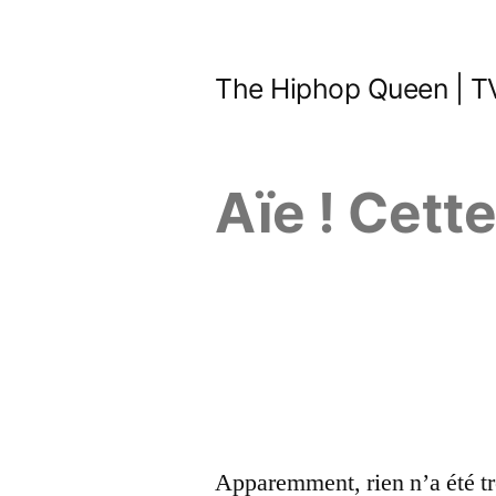
Aller
au
The Hiphop Queen | TV
contenu
Aïe ! Cett
Apparemment, rien n’a été tr