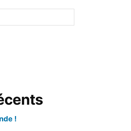
récents
nde !