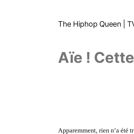
Aller
au
The Hiphop Queen | TV
contenu
Aïe ! Cett
Apparemment, rien n’a été tr