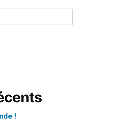
récents
nde !