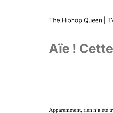
Aller
au
The Hiphop Queen | TV
contenu
Aïe ! Cett
Apparemment, rien n’a été tr