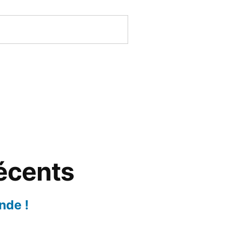
récents
nde !