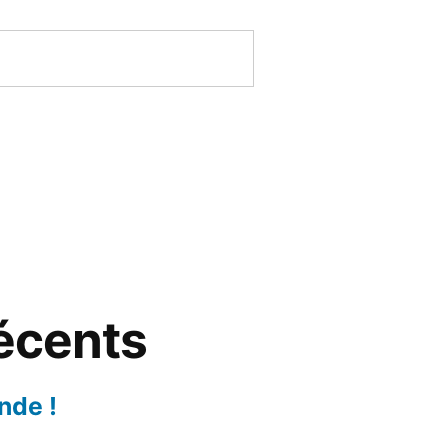
récents
nde !