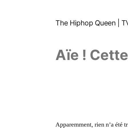
Aller
au
The Hiphop Queen | TV
contenu
Aïe ! Cett
Apparemment, rien n’a été tr