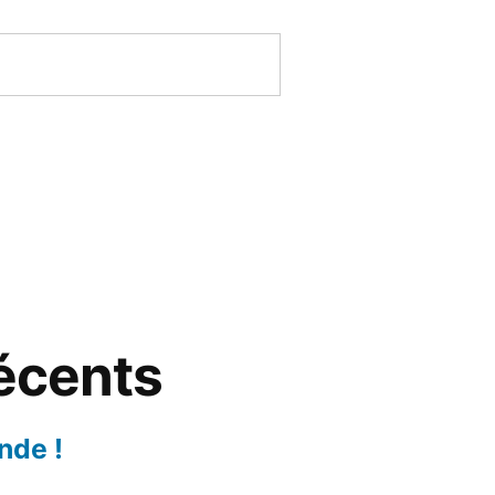
récents
nde !