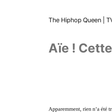
Aller
au
The Hiphop Queen | TV
contenu
Aïe ! Cett
Apparemment, rien n’a été tr