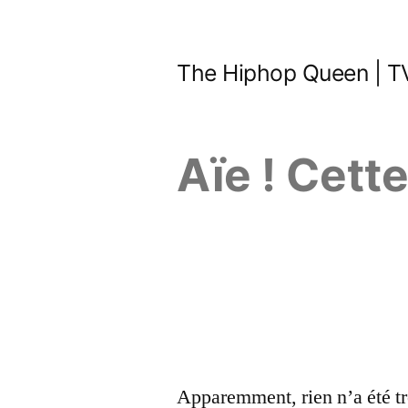
Aller
au
The Hiphop Queen | TV
contenu
Aïe ! Cett
Apparemment, rien n’a été tr