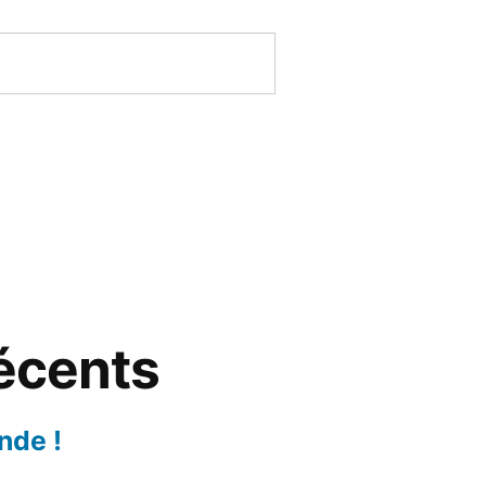
récents
nde !