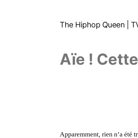
Aller
au
The Hiphop Queen | TV
contenu
Aïe ! Cett
Apparemment, rien n’a été tr