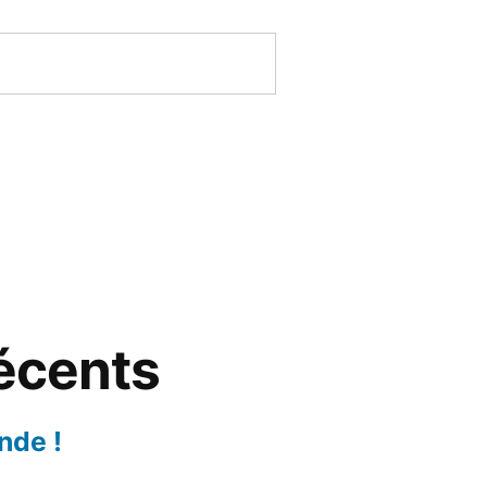
récents
nde !