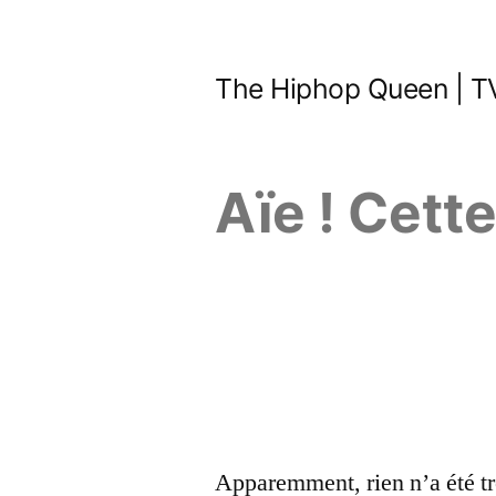
Aller
au
The Hiphop Queen | TV
contenu
Aïe ! Cett
Apparemment, rien n’a été tr