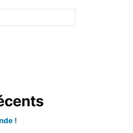
récents
nde !