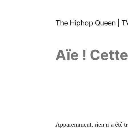
Aller
au
The Hiphop Queen | TV
contenu
Aïe ! Cett
Apparemment, rien n’a été tr