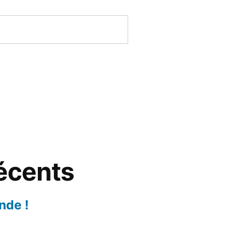
récents
nde !