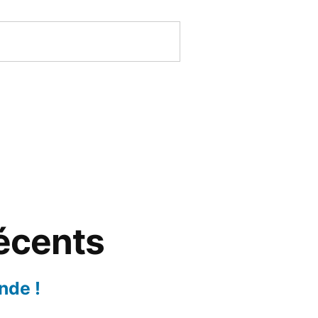
récents
nde !