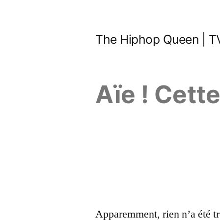
Aller
au
The Hiphop Queen | TV
contenu
Aïe ! Cett
Apparemment, rien n’a été tr