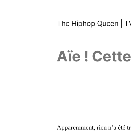
Aller
au
The Hiphop Queen | TV
contenu
Aïe ! Cett
Apparemment, rien n’a été tr