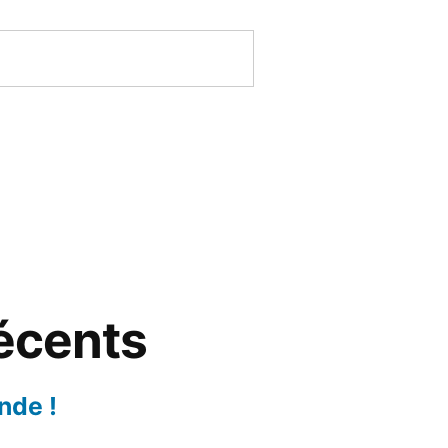
récents
nde !