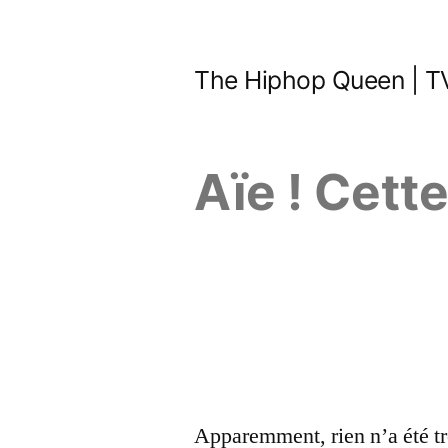
Aller
au
The Hiphop Queen | TV
contenu
Aïe ! Cett
Apparemment, rien n’a été tr