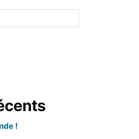
récents
nde !