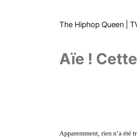
Aller
au
The Hiphop Queen | TV
contenu
Aïe ! Cett
Apparemment, rien n’a été tr