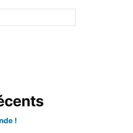
récents
nde !