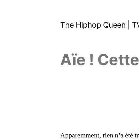
Aller
au
The Hiphop Queen | TV
contenu
Aïe ! Cett
Apparemment, rien n’a été tr