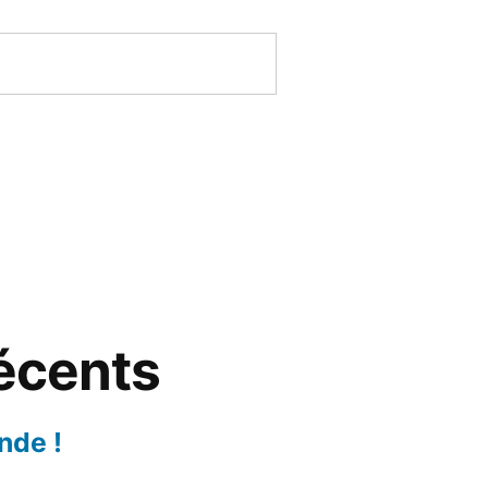
récents
nde !