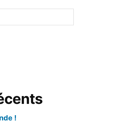
récents
nde !