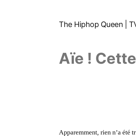
Aller
au
The Hiphop Queen | TV
contenu
Aïe ! Cett
Apparemment, rien n’a été tr