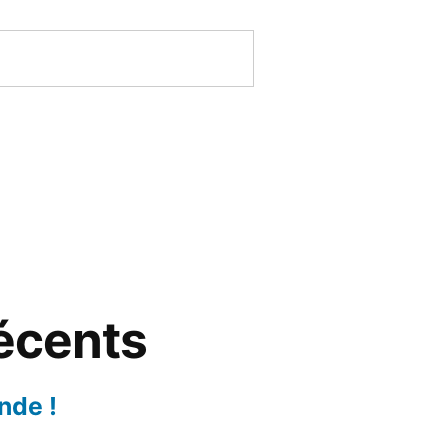
récents
nde !