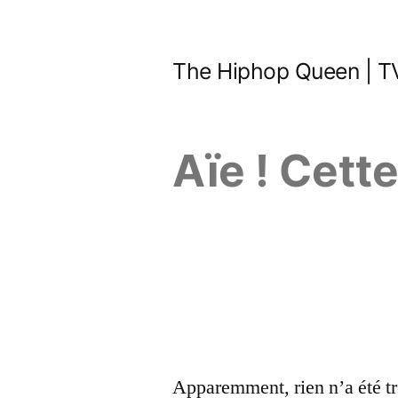
Aller
au
The Hiphop Queen | TV
contenu
Aïe ! Cett
Apparemment, rien n’a été tr