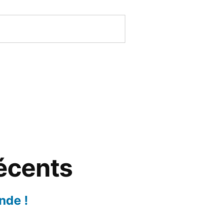
récents
nde !