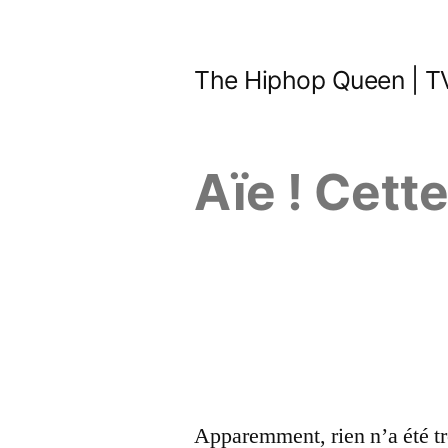
Aller
au
The Hiphop Queen | TV
contenu
Aïe ! Cett
Apparemment, rien n’a été tr