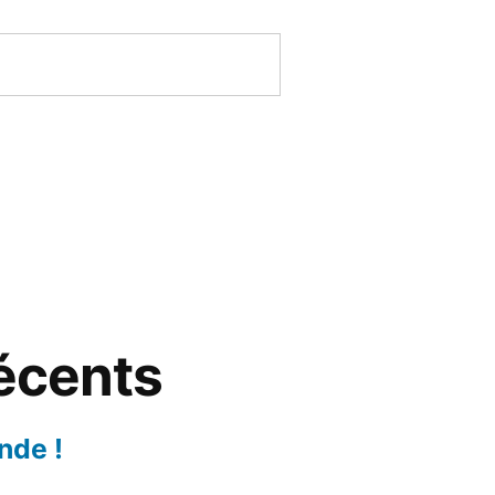
récents
nde !