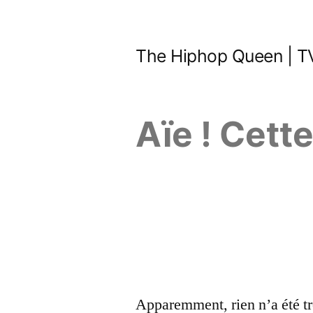
Aller
au
The Hiphop Queen | TV
contenu
Aïe ! Cett
Apparemment, rien n’a été tr