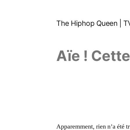
Aller
au
The Hiphop Queen | TV
contenu
Aïe ! Cett
Apparemment, rien n’a été tr