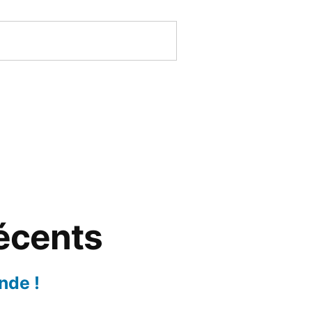
récents
nde !