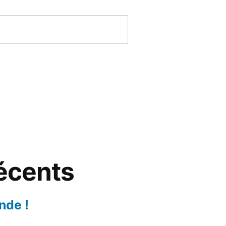
récents
nde !