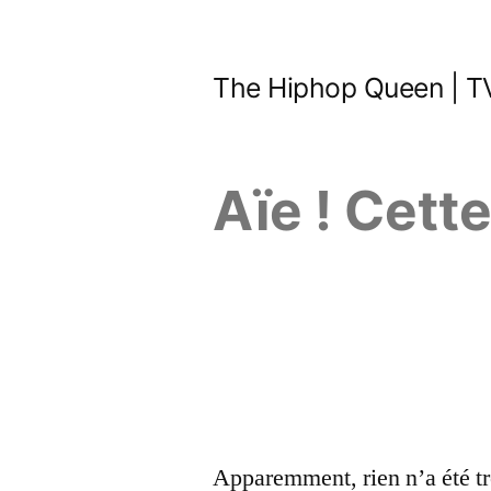
Aller
au
The Hiphop Queen | TV
contenu
Aïe ! Cett
Apparemment, rien n’a été tr