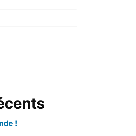
récents
nde !