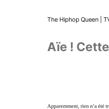
Aller
au
The Hiphop Queen | TV
contenu
Aïe ! Cett
Apparemment, rien n’a été tr