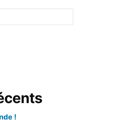
récents
nde !