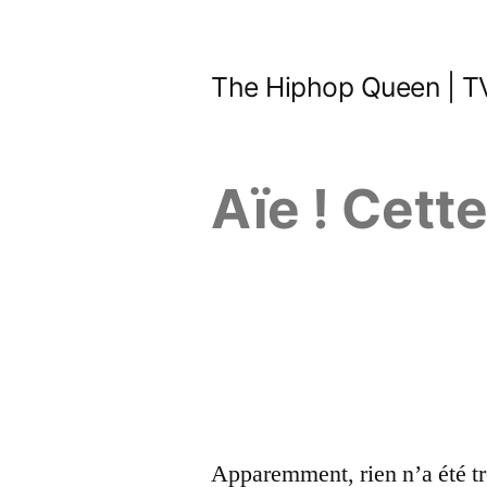
Aller
au
The Hiphop Queen | TV
contenu
Aïe ! Cett
Apparemment, rien n’a été tr