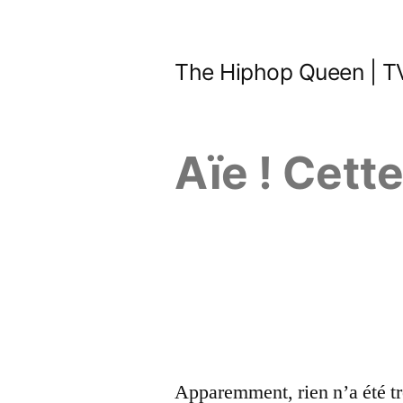
Aller
au
The Hiphop Queen | TV
contenu
Aïe ! Cett
Apparemment, rien n’a été tr