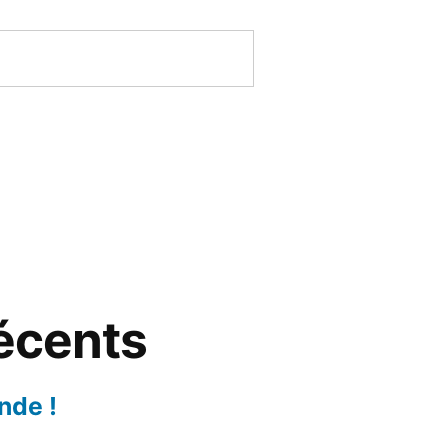
récents
nde !