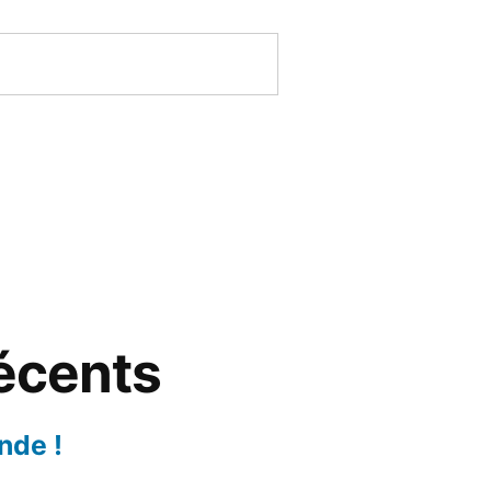
récents
nde !