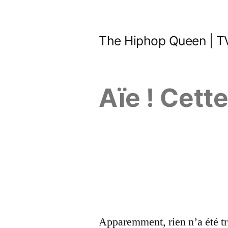
Aller
au
The Hiphop Queen | TV
contenu
Aïe ! Cett
Apparemment, rien n’a été tr