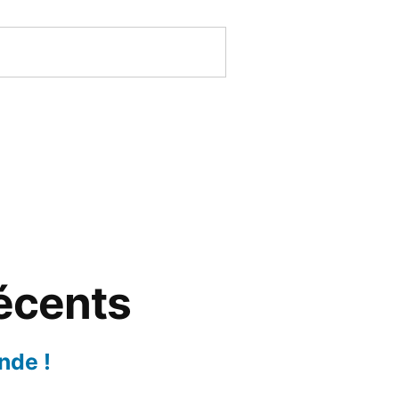
récents
nde !