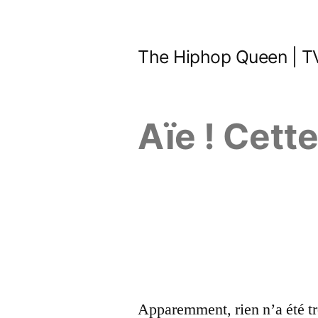
Aller
au
The Hiphop Queen | TV
contenu
Aïe ! Cett
Apparemment, rien n’a été tr