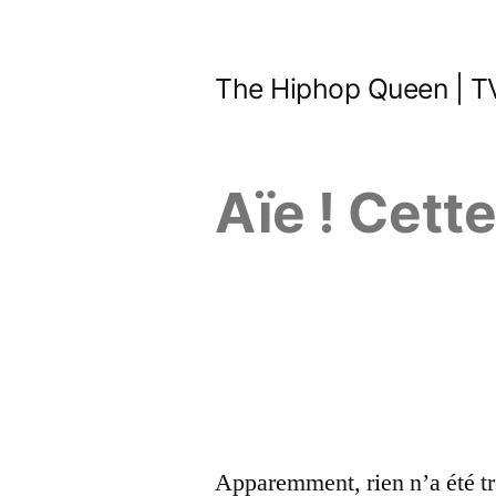
Aller
au
The Hiphop Queen | TV
contenu
Aïe ! Cett
Apparemment, rien n’a été tr