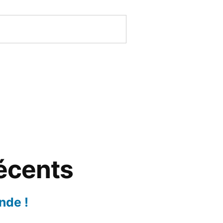
récents
nde !