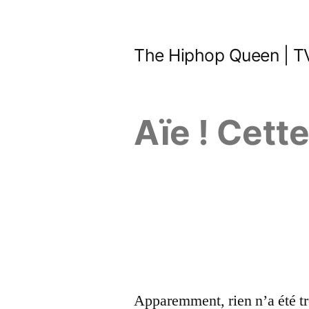
Aller
au
The Hiphop Queen | TV
contenu
Aïe ! Cett
Apparemment, rien n’a été tr