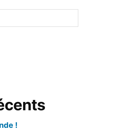
récents
nde !