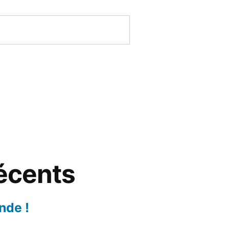
récents
nde !