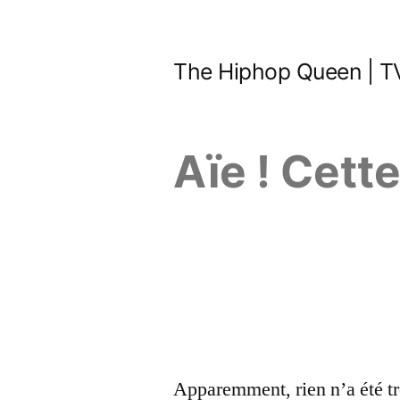
Aller
au
The Hiphop Queen | TV
contenu
Aïe ! Cett
Apparemment, rien n’a été tr